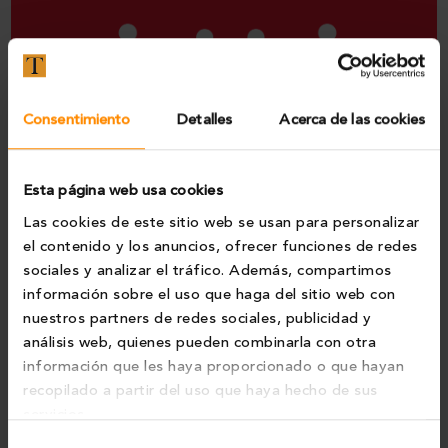
Consentimiento
Detalles
Acerca de las cookies
Esta página web usa cookies
Las cookies de este sitio web se usan para personalizar
3
SALUD Y BIENESTAR
Creemos firmemente en el bienestar de nuestros
el contenido y los anuncios, ofrecer funciones de redes
sociales y analizar el tráfico. Además, compartimos
trabajadores. Hemos implantado acciones en
información sobre el uso que haga del sitio web con
materia de Prevención de Riesgos Laborales, de
nuestros partners de redes sociales, publicidad y
cultura preventiva, flexibilidad horaria y
análisis web, quienes pueden combinarla con otra
teletrabajo.
información que les haya proporcionado o que hayan
recopilado a partir del uso que haya hecho de sus
servicios.
Selección