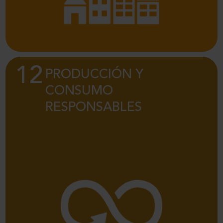
12
PRODUCCIÓN Y
La implantación de sistemas de gestión
ambientales hace que se tenga un mayor control.
CONSUMO
Permitiéndonos optimizar nuestros procesos hacia
RESPONSABLES
una producción responsable, tanto individual
como colectiva.