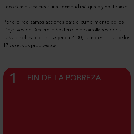
TecoZam busca crear una sociedad más justa y sostenible.
Por ello, realizamos acciones para el cumplimiento de los
Objetivos de Desarrollo Sostenible desarrollados por la
ONU en el marco de la Agenda 2030, cumpliendo 13 de los
17 objetivos propuestos.
1
FIN DE LA POBREZA
A través de las donaciones a Caritas Diocesana
Zamora de la cantidad presupuestaria anual
asignada a la celebración de la navidad en el año
2021.