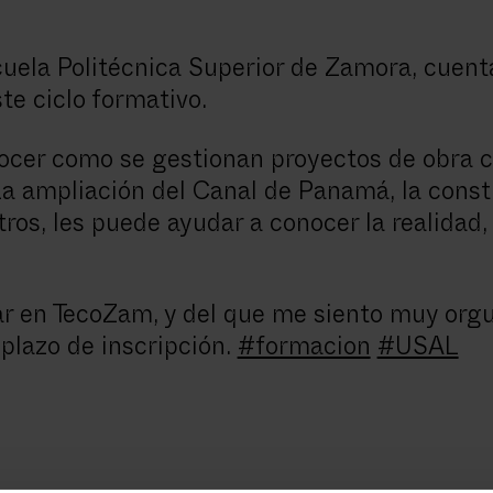
cuela Politécnica Superior de Zamora, cuen
te ciclo formativo.
ocer como se gestionan proyectos de obra civ
a ampliación del Canal de Panamá, la const
ros, les puede ayudar a conocer la realidad, 
r en TecoZam, y del que me siento muy orgull
plazo de inscripción.
#formacion
#USAL