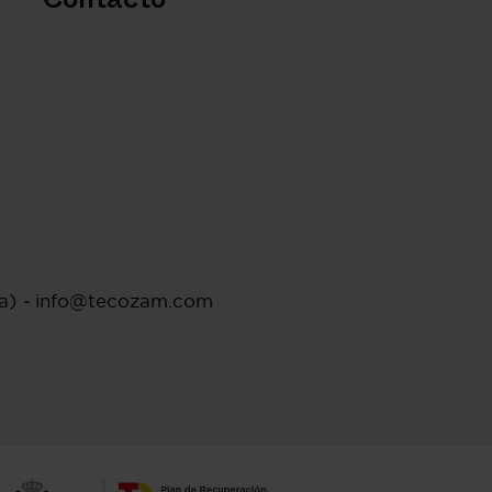
Contacto
ña)
-
info@tecozam.com