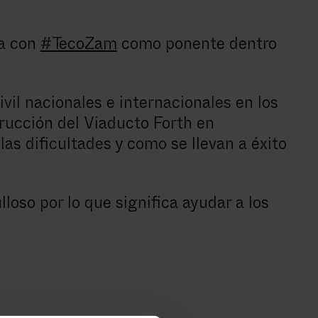
ta con
#TecoZam
como ponente dentro
il nacionales e internacionales en los
rucción del Viaducto Forth en
las dificultades y como se llevan a éxito
oso por lo que significa ayudar a los