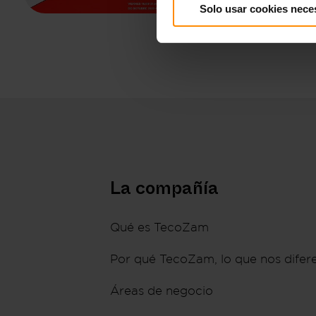
Solo usar cookies nece
La compañía
Qué es TecoZam
Por qué TecoZam, lo que nos difer
Áreas de negocio