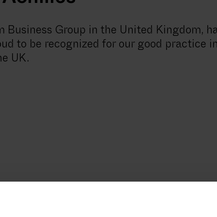
 Achilles
 Business Group in the United Kingdom, has
oud to be recognized for our good practice i
he UK.