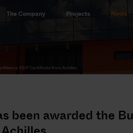
The Company
Projects
News
fidence SSIP Certificate from Achilles
s been awarded the Bu