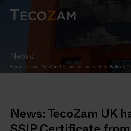
News
Home
.
News
.
TecoZam UK has been awarded the Building Con
News: TecoZam UK ha