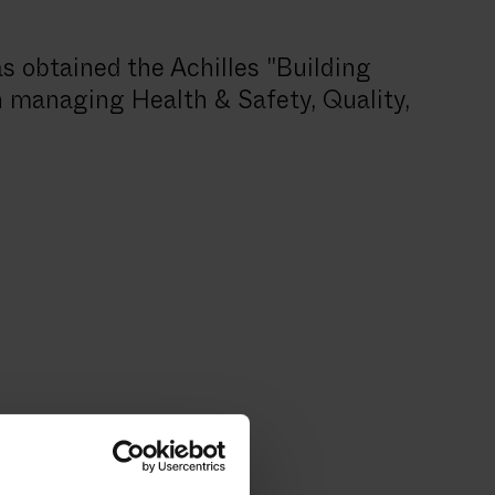
 obtained the Achilles "Building
n managing Health & Safety, Quality,