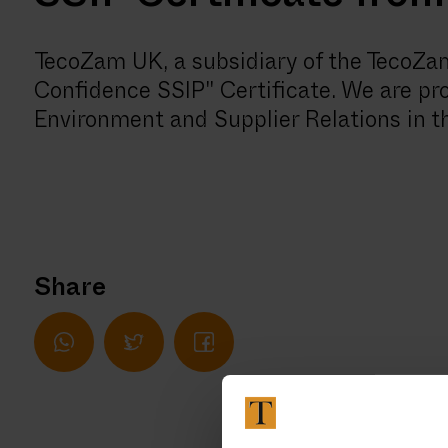
SSIP Certificate from
TecoZam UK, a subsidiary of the TecoZam
Confidence SSIP" Certificate. We are pr
Environment and Supplier Relations in t
Share